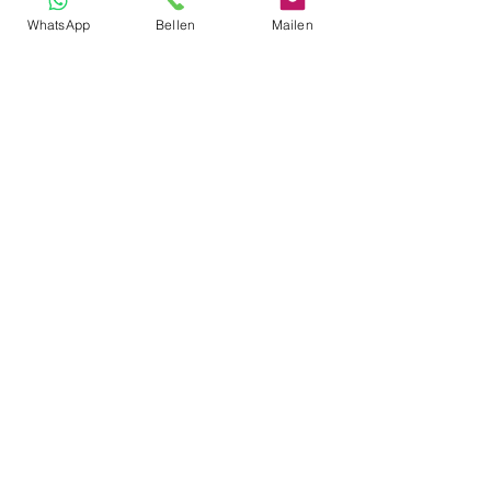
mooier en jonger uit te zien!
WhatsApp
Bellen
Mailen
Ook hier weer geldt, bij ons is het Goed en
goedkoop!
Meer informatie
Maak afspraak