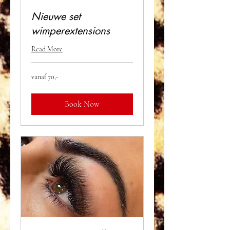
Nieuwe set
wimperextensions
Read More
vanaf
vanaf 70,-
70,-
Book Now