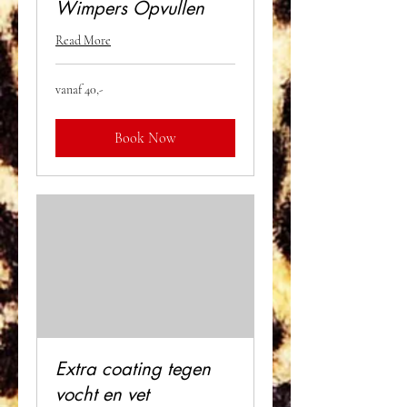
Wimpers Opvullen
Read More
vanaf
vanaf 40,-
40,-
Book Now
Extra coating tegen
vocht en vet