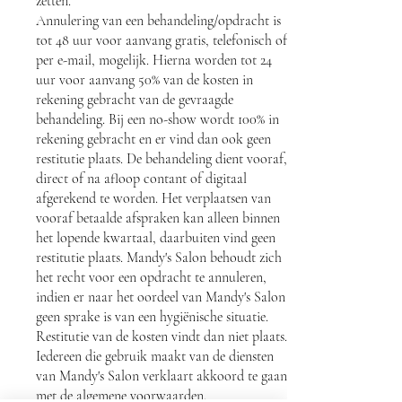
zetten.
Annulering van een behandeling/opdracht is
tot 48 uur voor aanvang gratis, telefonisch of
per e-mail, mogelijk. Hierna worden tot 24
uur voor aanvang 50% van de kosten in
rekening gebracht van de gevraagde
behandeling. Bij een no-show wordt 100% in
rekening gebracht en er vind dan ook geen
restitutie plaats. De behandeling dient vooraf,
direct of na afloop contant of digitaal
afgerekend te worden.
Het verplaatsen van
vooraf betaalde afspraken kan alleen binnen
het lopende kwartaal, daarbuiten vind geen
restitutie plaats.
Mandy's Salon behoudt zich
het recht voor een opdracht te annuleren,
indien er naar het oordeel van Mandy's Salon
geen sprake is van een hygiënische situatie.
Restitutie van de kosten vindt dan niet plaats.
Iedereen die gebruik maakt van de diensten
van Mandy's Salon verklaart akkoord te gaan
met de algemene voorwaarden.