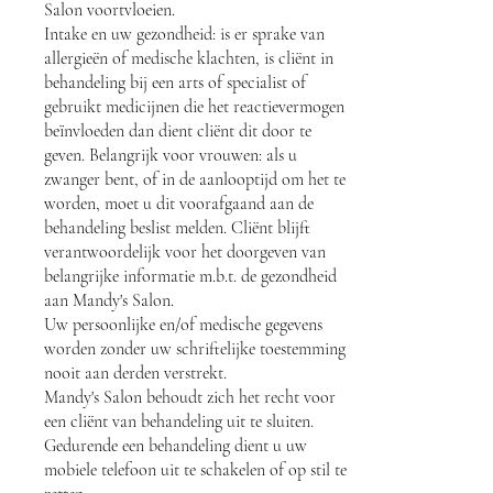
Salon voortvloeien.
Intake en uw gezondheid: is er sprake van
allergieën of medische klachten, is cliënt in
behandeling bij een arts of specialist of
gebruikt medicijnen die het reactievermogen
beïnvloeden dan dient cliënt dit door te
geven. Belangrijk voor vrouwen: als u
zwanger bent, of in de aanlooptijd om het te
worden, moet u dit voorafgaand aan de
behandeling beslist melden. Cliënt blijft
verantwoordelijk voor het doorgeven van
belangrijke informatie m.b.t. de gezondheid
aan Mandy's Salon.
Uw persoonlijke en/of medische gegevens
worden zonder uw schriftelijke toestemming
nooit aan derden verstrekt.
Mandy's Salon behoudt zich het recht voor
een cliënt van behandeling uit te sluiten.
Gedurende een behandeling dient u uw
mobiele telefoon uit te schakelen of op stil te